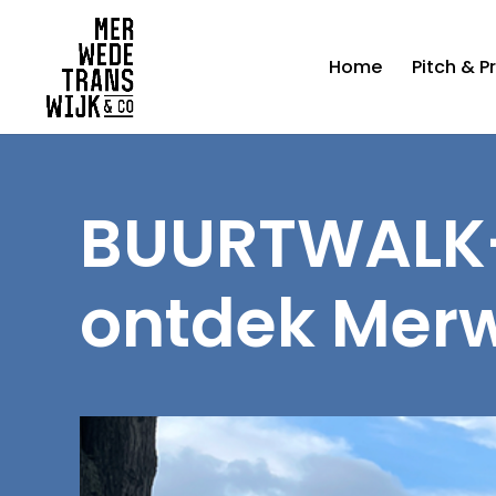
Home
Pitch & P
BUURTWALK-
ontdek Merw