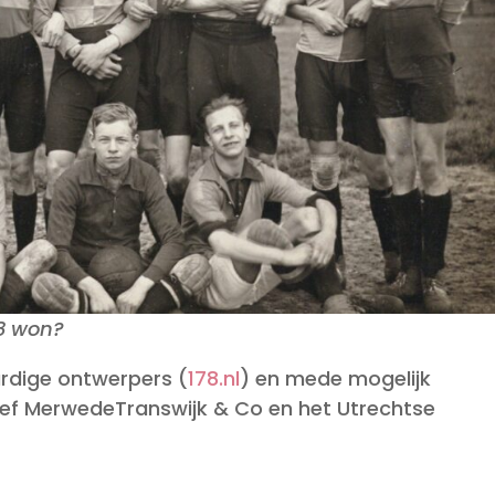
88 won?
aardige ontwerpers (
178.nl
) en mede mogelijk
f MerwedeTranswijk & Co en het Utrechtse