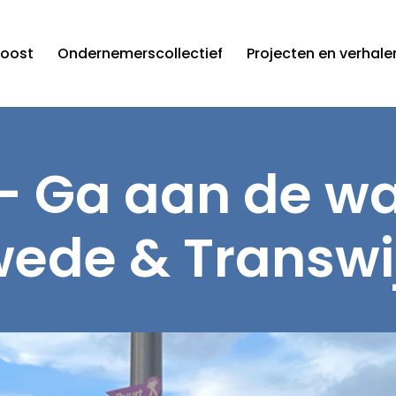
roost
Ondernemerscollectief
Projecten en verhale
 Ga aan de wa
ede & Transwi