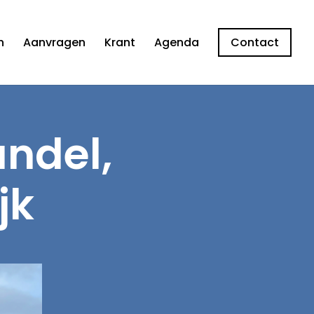
n
Aanvragen
Krant
Agenda
Contact
ndel,
jk