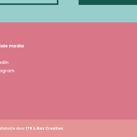
iale media
edIn
tagram
 Website door
178
&
Bas Creaties