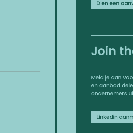
Dien een aan
J
oin t
Meld je aan voo
en aanbod dele
ondernemers uit
Linkedin aan