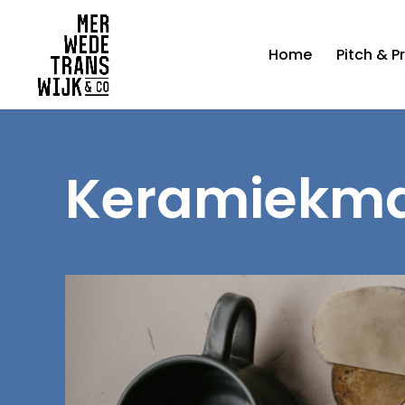
Home
Pitch & P
Keramiekmar