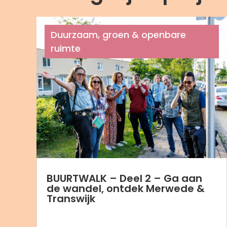
Duurzaam, groen & openbare
ruimte
BUURTWALK – Deel 2 – Ga aan
de wandel, ontdek Merwede &
Transwijk