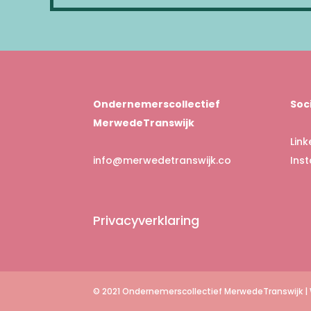
Ondernemerscollectief
Soc
MerwedeTranswijk
Link
info@merwedetranswijk.co
Ins
Privacyverklaring
© 2021 Ondernemerscollectief MerwedeTranswijk |