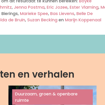
m dit resultaat te kunnen bereiken:
Boyke
chmitz
,
Jenna Postma
,
Eric Jozee
,
Ester Vlaming
,
M
s Bierings,
Marieke Spee
,
Bas Lievens
,
Belle De
lda de Bruin
,
Suzan Becking
en
Marijn Koppenaal
cten en verhalen
Duurzaam, groen & openbare
ruimte