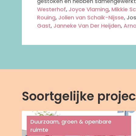
gestoken en hebben samengewerkt o
Westerhof
,
Joyce Vlaming
,
Mikkie S
Rouing
,
Jolien van Schaik-Nijsse
, Jo
Gast
,
Janneke Van Der Heijden
,
Arno
Soortgelijke proje
Duurzaam, groen & openbare
ruimte