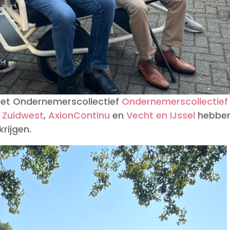
 met Ondernemerscollectief
Ondernemerscollectief
 Zuidwest
,
AxionContinu
en
Vecht en IJssel
hebbe
rijgen.