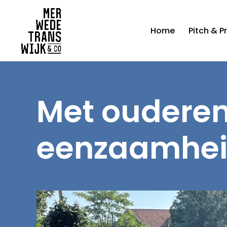
Home
Pitch & P
Met ouderen
eenzaamhe